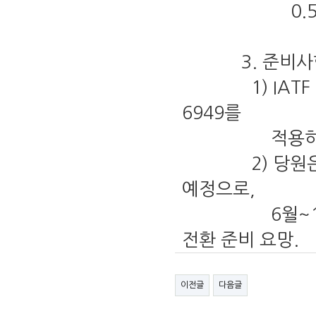
0.5M/D 추
3. 준비사항
1) IATF 16
6949를
적용하여 수행
2) 당원은 201
예정으로,
6월~12월 대
전환 준비 요망.
이전글
다음글